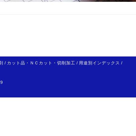
剤
/
カット品・ＮＣカット・切削加工
/
用途別インデックス
/
69