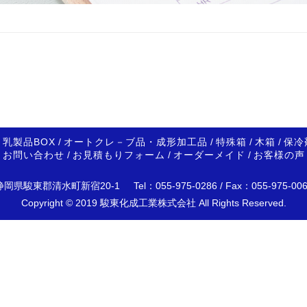
乳製品BOX
/
オートクレ－ブ品・成形加工品
/
特殊箱
/
木箱
/
保冷
お問い合わせ
/
お見積もりフォーム
/
オーダーメイド
/
お客様の声
静岡県駿東郡清水町新宿20-1
Tel：
055-975-0286
/ Fax：055-975-00
Copyright © 2019 駿東化成工業株式会社 All Rights Reserved.